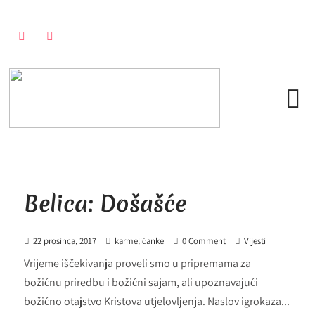
Belica: Došašće
22 prosinca, 2017
karmelićanke
0 Comment
Vijesti
Vrijeme iščekivanja proveli smo u pripremama za
božićnu priredbu i božićni sajam, ali upoznavajući
božićno otajstvo Kristova utjelovljenja. Naslov igrokaza...