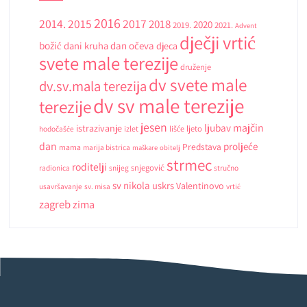
2016
2014.
2015
2017
2018
2020
2019.
2021.
Advent
dječji vrtić
božić
dani kruha
dan očeva
djeca
svete male terezije
druženje
dv svete male
dv.sv.mala terezija
dv sv male terezije
terezije
jesen
ljubav
majčin
istrazivanje
ljeto
hodočašće
izlet
lišće
dan
proljeće
Predstava
mama
marija bistrica
maškare
obitelj
strmec
roditelji
snjegović
radionica
snijeg
stručno
sv nikola
uskrs
Valentinovo
usavršavanje
sv. misa
vrtić
zagreb
zima