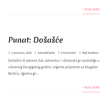
+ READ MORE
Punat: Došašće
2 prosinca, 2016
karmelićanke
0 Comment
Mali kreativci
Došašće ili advent (lat. adventus = dolazak) je razdoblje u
crkvenoj liturgijskoj godini, vrijeme pripreme za blagdan
Božića. Ujedno je...
+ READ MORE