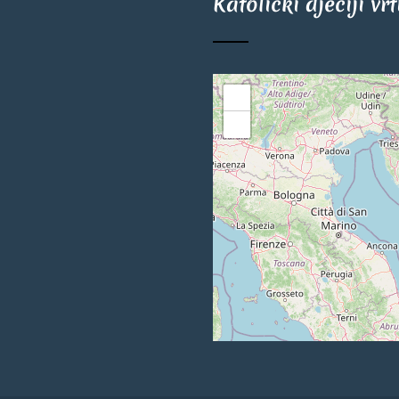
Katolički dječiji vr
+
−