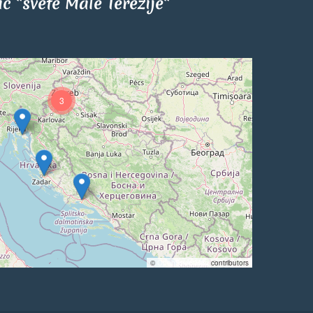
tić "svete Male Terezije"
3
©
OpenStreetMap
contributors