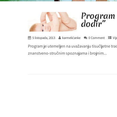
Program 
dodir”
5 listopada, 2013
karmelićanke
0 Comment
Vij
Program je utemeljen na uvažavanju tisućljetne trad
znanstveno-stručnim spoznajama i brojnim...