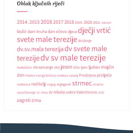
Oblak ključnih riječi
2016
2014.
2015
2017
2018
2020
2019.
2021.
Advent
dječji vrtić
božić
dani kruha
dan očeva
djeca
svete male terezije
druženje
dv svete male
dv.sv.mala terezija
dv sv male terezije
terezije
jesen
ljubav
majčin
istrazivanje
ljeto
hodočašće
izlet
lišće
dan
proljeće
Predstava
mama
marija bistrica
maškare
obitelj
strmec
roditelji
snjegović
radionica
snijeg
stručno
sv nikola
uskrs
Valentinovo
usavršavanje
sv. misa
vrtić
zagreb
zima