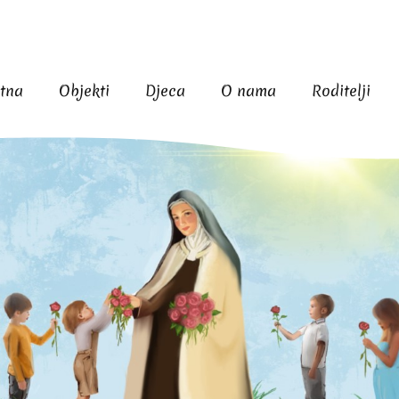
tna
Objekti
Djeca
O nama
Roditelji