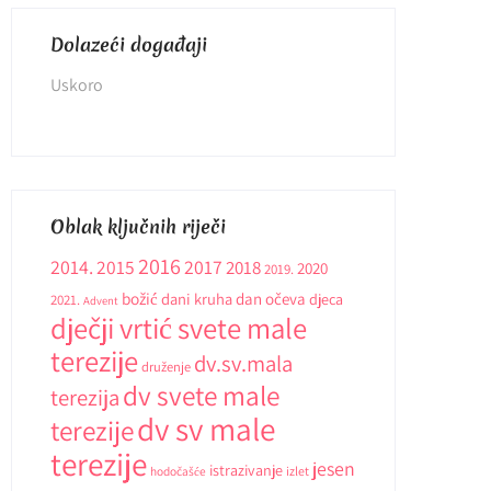
Dolazeći događaji
Uskoro
Oblak ključnih riječi
2016
2014.
2015
2017
2018
2020
2019.
božić
dani kruha
dan očeva
djeca
2021.
Advent
dječji vrtić svete male
terezije
dv.sv.mala
druženje
dv svete male
terezija
dv sv male
terezije
terezije
jesen
istrazivanje
hodočašće
izlet