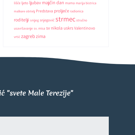
ljubav
majčin dan
ljeto
lišće
mama
marija bistrica
proljeće
Predstava
radionica
maškare
obitelj
strmec
roditelji
snjegović
snijeg
stručno
sv nikola
uskrs
Valentinovo
usavršavanje
sv. misa
zagreb
zima
vrtić
tić "svete Male Terezije"