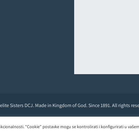
lite Sisters DCJ. Made in Kingdom of God. Since 1891. All rights res
Powered by
D24-Solutions.hr
 funkcionalnosti. "Cookie" postavke mogu se kontrolirati i konfigurirati u v