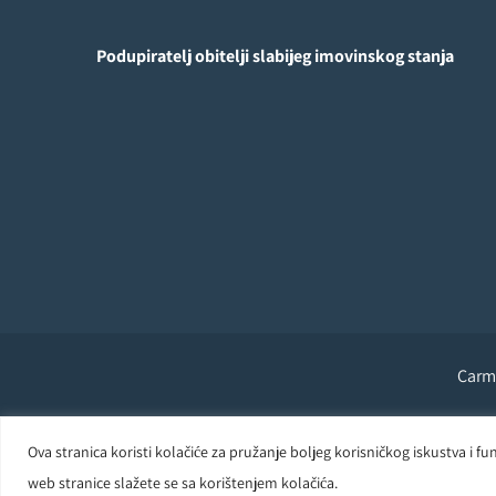
Podupiratelj obitelji slabijeg imovinskog stanja
Carme
Ova stranica koristi kolačiće za pružanje boljeg korisničkog iskustva i
web stranice slažete se sa korištenjem kolačića.