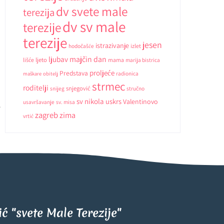
dv svete male
terezija
dv sv male
terezije
terezije
jesen
istrazivanje
hodočašće
izlet
ljubav
majčin dan
ljeto
lišće
mama
marija bistrica
proljeće
Predstava
radionica
maškare
obitelj
strmec
roditelji
snjegović
snijeg
stručno
sv nikola
uskrs
Valentinovo
usavršavanje
sv. misa
zagreb
zima
vrtić
tić "svete Male Terezije"