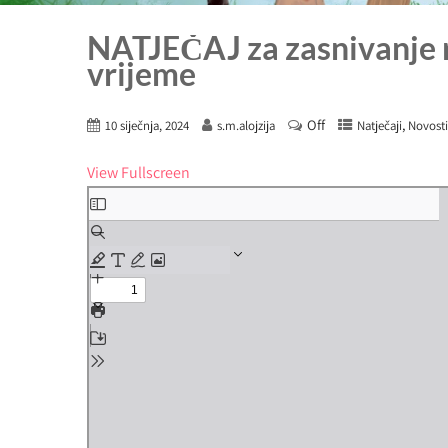
NATJEČAJ za zasnivanje 
vrijeme
Off
,
10 siječnja, 2024
s.m.alojzija
Natječaji
Novosti
View Fullscreen
Skip
to
PDF
content