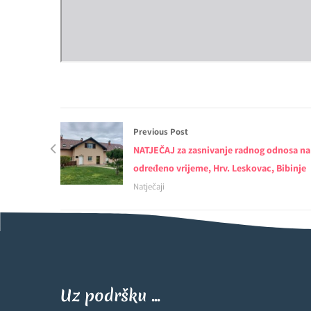
Previous Post
NATJEČAJ za zasnivanje radnog odnosa na
određeno vrijeme, Hrv. Leskovac, Bibinje
Natječaji
Uz podršku ...