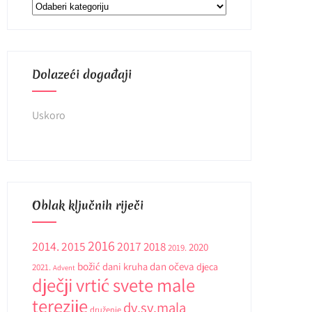
Kategorije
Dolazeći događaji
Uskoro
Oblak ključnih riječi
2016
2014.
2015
2017
2018
2020
2019.
božić
dani kruha
dan očeva
djeca
2021.
Advent
dječji vrtić svete male
terezije
dv.sv.mala
druženje