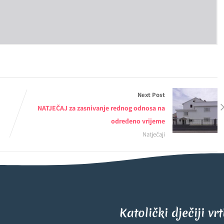
Next Post
NATJEČAJ za zasnivanje rednog odnosa na
određeno vrijeme
Natječaji
Katolički dječiji vr