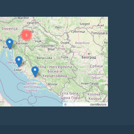
3
©
OpenStreetMap
contributors