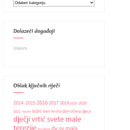
Kategorije
Dolazeći događaji
Uskoro
Oblak ključnih riječi
2016
2014.
2015
2017
2018
2020
2019.
božić
dani kruha
dan očeva
djeca
2021.
Advent
dječji vrtić svete male
terezije
dv.sv.mala
druženje