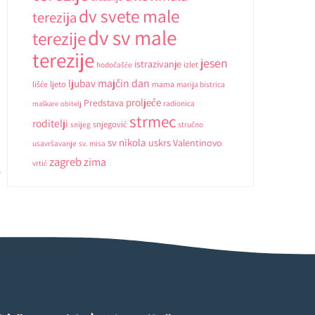
dv svete male
terezija
dv sv male
terezije
terezije
jesen
istrazivanje
hodočašće
izlet
ljubav
majčin dan
ljeto
lišće
mama
marija bistrica
proljeće
Predstava
radionica
maškare
obitelj
strmec
roditelji
snjegović
snijeg
stručno
sv nikola
uskrs
Valentinovo
usavršavanje
sv. misa
zagreb
zima
vrtić