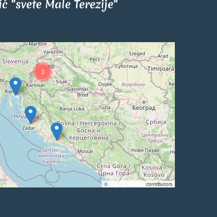
tić "svete Male Terezije"
3
©
OpenStreetMap
contributors