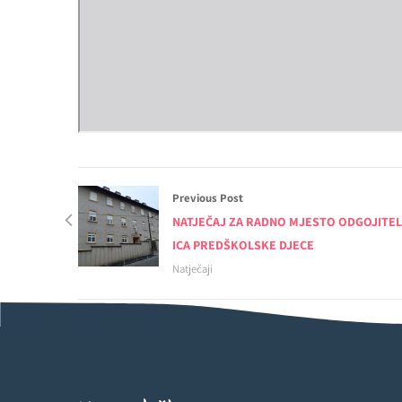
Previous Post
NATJEČAJ ZA RADNO MJESTO ODGOJITEL
ICA PREDŠKOLSKE DJECE
Natječaji