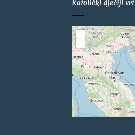
Katolički dječiji vr
+
−