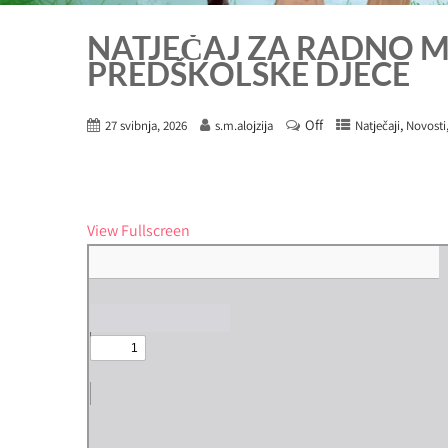
NATJEČAJ ZA RADNO MJ
PREDŠKOLSKE DJECE
Off
,
27 svibnja, 2026
s.m.alojzija
Natječaji
Novosti
View Fullscreen
Skip
to
PDF
content