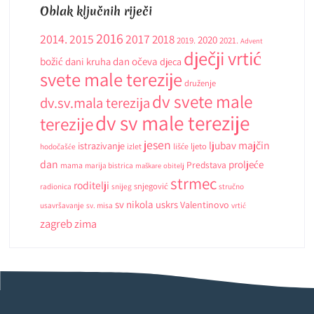
Oblak ključnih riječi
2016
2014.
2015
2017
2018
2020
2019.
2021.
Advent
dječji vrtić
božić
dani kruha
dan očeva
djeca
svete male terezije
druženje
dv svete male
dv.sv.mala terezija
dv sv male terezije
terezije
jesen
ljubav
majčin
istrazivanje
ljeto
hodočašće
izlet
lišće
dan
proljeće
Predstava
mama
marija bistrica
maškare
obitelj
strmec
roditelji
snjegović
radionica
snijeg
stručno
sv nikola
uskrs
Valentinovo
usavršavanje
sv. misa
vrtić
zagreb
zima