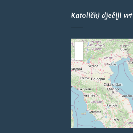
Katolički dječiji vr
+
−