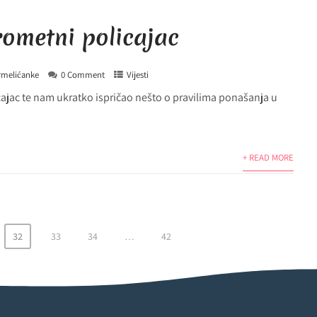
rometni policajac
rmelićanke
0 Comment
Vijesti
icajac te nam ukratko ispričao nešto o pravilima ponašanja u
+ READ MORE
32
33
34
…
42