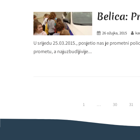
Belica: P
26 ožujka, 2015
ka
U srijedu 25.03.2015., posjetio nas je prometni pol
prometu, a najuzbudljivije...
1
…
30
31
Brojevi
stranica
objava