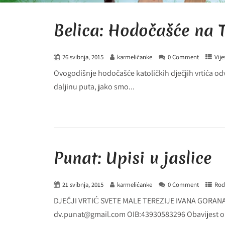
Belica: Hodočašće na T
26 svibnja, 2015
karmelićanke
0 Comment
Vije
Ovogodišnje hodočašće katoličkih dječjih vrtića odv
daljinu puta, jako smo...
Punat: Upisi u jaslice
21 svibnja, 2015
karmelićanke
0 Comment
Rodi
DJEČJI VRTIĆ SVETE MALE TEREZIJE IVANA GORANA K
dv.punat@gmail.com OIB:43930583296 Obavijest o.