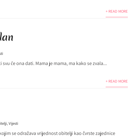
+ READ MORE
dan
sti
i svu će ona dati. Mama je mama, ma kako se zvala...
+ READ MORE
telji
,
Vijesti
kojim se odražava vrijednost obitelji kao čvrste zajednice