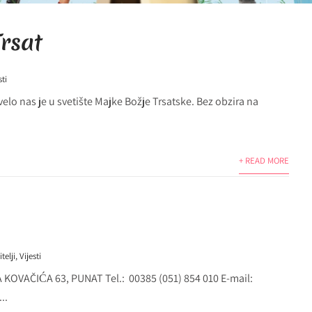
rsat
sti
elo nas je u svetište Majke Božje Trsatske. Bez obzira na
+ READ MORE
telji
,
Vijesti
OVAČIĆA 63, PUNAT Tel.: 00385 (051) 854 010 E-mail:
..