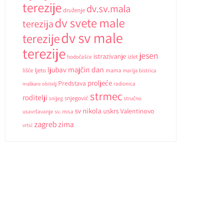
terezije
dv.sv.mala
druženje
dv svete male
terezija
dv sv male
terezije
terezije
jesen
istrazivanje
hodočašće
izlet
ljubav
majčin dan
ljeto
lišće
mama
marija bistrica
proljeće
Predstava
radionica
maškare
obitelj
strmec
roditelji
snjegović
snijeg
stručno
sv nikola
uskrs
Valentinovo
usavršavanje
sv. misa
zagreb
zima
vrtić