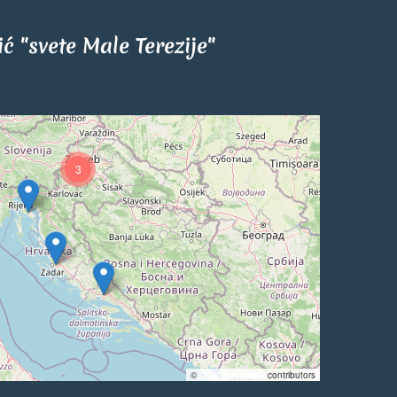
tić "svete Male Terezije"
3
©
OpenStreetMap
contributors