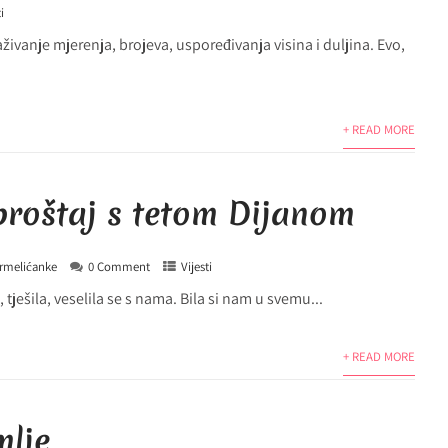
i
aživanje mjerenja, brojeva, uspoređivanja visina i duljina. Evo,
+ READ MORE
oproštaj s tetom Dijanom
rmelićanke
0 Comment
Vijesti
, tješila, veselila se s nama. Bila si nam u svemu...
+ READ MORE
mlje