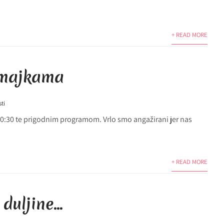
+ READ MORE
 majkama
sti
10:30 te prigodnim programom. Vrlo smo angažirani jer nas
+ READ MORE
 duljine…