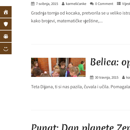
7 svibnja, 2015
karmelićanke
0 Comment
Vijest
Gradnja tornja od kocaka, pretvorila se u veliko istr
kako brojevi, matematičke vještine,...
Belica: 
30 travnja, 2015
ka
Teta Dijana, ti si nas pazila, čuvala i učila. Pomagala
Punat: Dan planete Ze