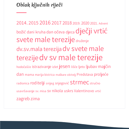
Oblak ključnih riječi
2016
2014.
2015
2017
2018
2020
2019.
2021.
Advent
dječji vrtić
božić
dani kruha
dan očeva
djeca
svete male terezije
druženje
dv svete male
dv.sv.mala terezija
dv sv male terezije
terezije
jesen
ljubav
majčin
istrazivanje
ljeto
hodočašće
izlet
lišće
dan
proljeće
Predstava
mama
marija bistrica
maškare
obitelj
strmec
roditelji
snjegović
radionica
snijeg
stručno
sv nikola
uskrs
Valentinovo
usavršavanje
sv. misa
vrtić
zagreb
zima