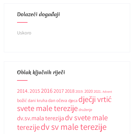
Dolazeći događaji
Uskoro
Oblak ključnih riječi
2016
2014.
2015
2017
2018
2020
2019.
2021.
Advent
dječji vrtić
božić
dani kruha
dan očeva
djeca
svete male terezije
druženje
dv svete male
dv.sv.mala terezija
dv sv male terezije
terezije