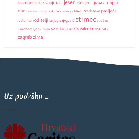
jesen
ljubav
majčin
istrazivanje
ljeto
hodočašće
izlet
lišće
dan
proljeće
Predstava
mama
marija bistrica
maškare
obitelj
strmec
roditelji
snjegović
radionica
snijeg
stručno
sv nikola
uskrs
Valentinovo
usavršavanje
sv. misa
vrtić
zagreb
zima
Uz podršku ...