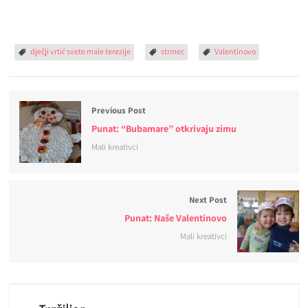
dječji vrtić svete male terezije
strmec
Valentinovo
Previous Post
Punat: “Bubamare” otkrivaju zimu
Mali kreativci
Next Post
Punat: Naše Valentinovo
Mali kreativci