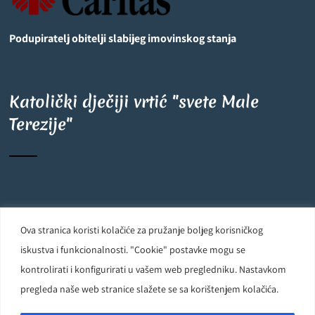
Podupiratelj obitelji slabijeg imovinskog stanja
Katolički dječiji vrtić "svete Male
Terezije"
©
OpenStreetMap
contributors
6
+
−
Ova stranica koristi kolačiće za pružanje boljeg korisničkog
Carmelite Sisters DCJ. Made in Kingdom of God. Since 1891. All
iskustva i funkcionalnosti. "Cookie" postavke mogu se
rights reserved.
kontrolirati i konfigurirati u vašem web pregledniku. Nastavkom
pregleda naše web stranice slažete se sa korištenjem kolačića.
Powered by
D24-Solutions.hr